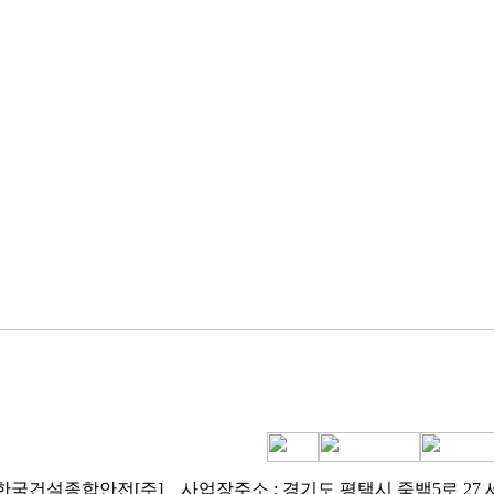
: 한국건설종합안전[주]
사업장주소 : 경기도 평택시 죽백5로 27