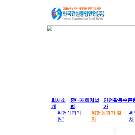
회사소
중대재해처벌
안전활동수준
개
법
가
위험성평가
위험성평가 절
위
란?
차
차