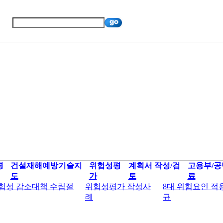
평
건설재해예방기술지
위험성평
계획서 작성/검
고용부/공
도
가
토
료
험성 감소대책 수립절
위험성평가 작성사
8대 위험요인 적
례
규