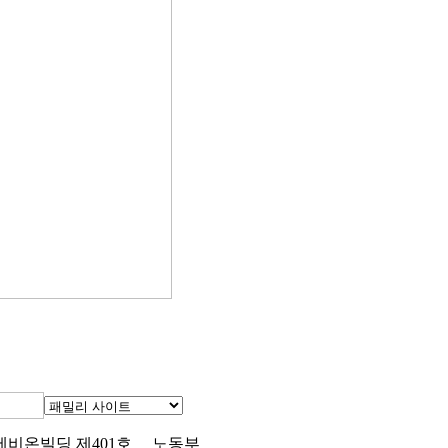
 세비온빌딩 제401호
노동부