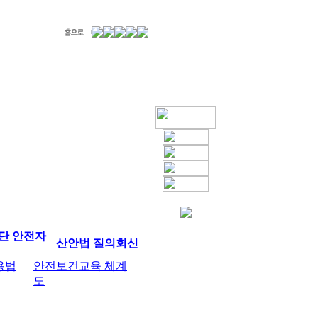
단 안전자
산안법 질의회신
용법
안전보건교육 체계
도