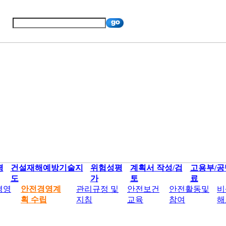
평
건설재해예방기술지
위험성평
계획서 작성/검
고용부/공
도
가
토
료
경영
안전경영계
관리규정 및
안전보건
안전활동및
비
획 수립
지침
교육
참여
해