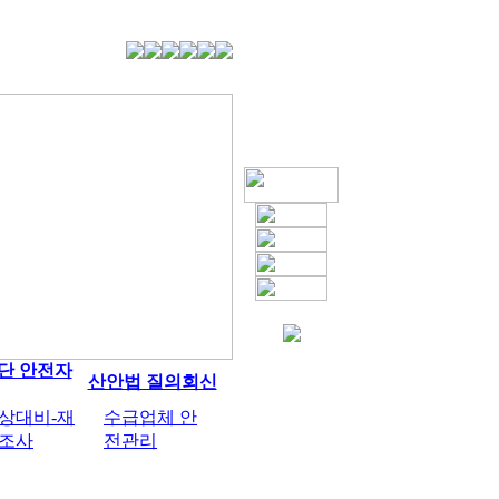
단 안전자
산안법 질의회신
상대비-재
수급업체 안
조사
전관리