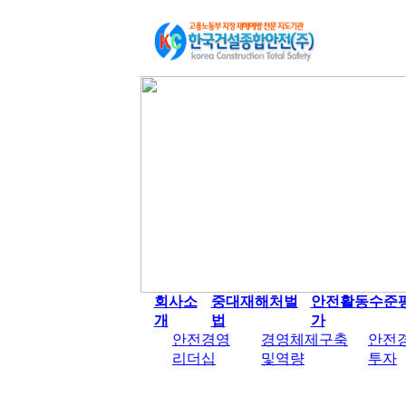
회사소
중대재해처벌
안전활동수준
개
법
가
안전경영
경영체제구축
안전
리더십
및역량
투자