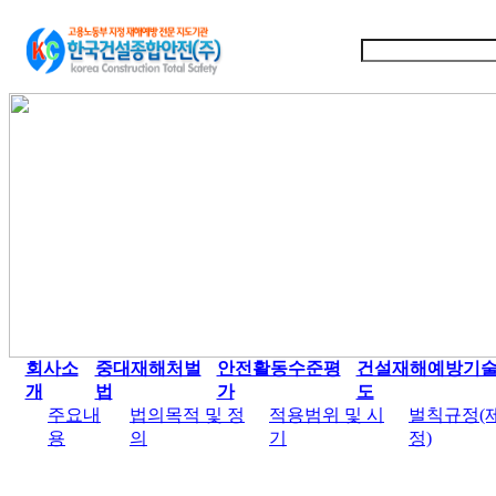
회사소
중대재해처벌
안전활동수준평
건설재해예방기
개
법
가
도
주요내
법의목적 및 정
적용범위 및 시
벌칙규정(
용
의
기
정)