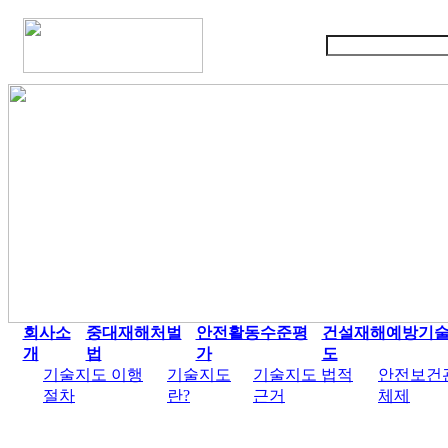
회사소
중대재해처벌
안전활동수준평
건설재해예방기
개
법
가
도
기술지도 이행
기술지도
기술지도 법적
안전보건
절차
란?
근거
체제