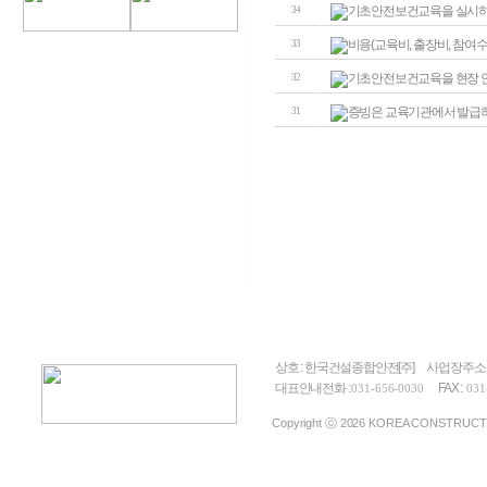
기초안전보건교육을 실시하고
34
비용(교육비, 출장비, 참여수
33
기초안전보건교육을 현장 안
32
증빙은 교육기관에서 발급하
31
상호 : 한국건설종합안전[주]
사업장주소 
대표안내전화 :
FAX :
031-656-0030
031
Copyright ⓒ 2026 KOREA CONSTRUCTION