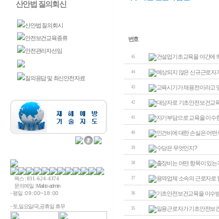
산안법 질의회신
산안법 질의회시
안전보건교육종류
번호
안전관리자선임
건설업기초교육을 야간에 하
45
자주하는 질문과답변
예상되지 않은 신규근로자가
44
질의응답 및 최신안전자료
교육시기가 채용전이라고 명
43
대상자로 기초안전보건교육
42
자기부담으로 교육을 이수한
41
인건비에 대한 손실은 어떤식
40
수당은 무엇인지?
39
출장비는 어떤 항목이 있는
38
용역업체 소속의 근로자로 협
팩스 :
031-624-4374
37
문의메일 :
Mail to admin
- 평일 : 0 9 : 0 0 ~ 1 8 : 0 0
기초안전보건교육을 이수받기
36
- 토,일요일/국,공휴일 휴무
일용근로자가 기초안전보건교
35