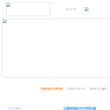
검색선택
회사소개
중대재해처벌법
안전활동수준평가
건설재해예방기술
고용부/공단 안전자료
안전보건 포스터
안전보건 리플릿
고용부/공단 안전자료
CUSTOMER